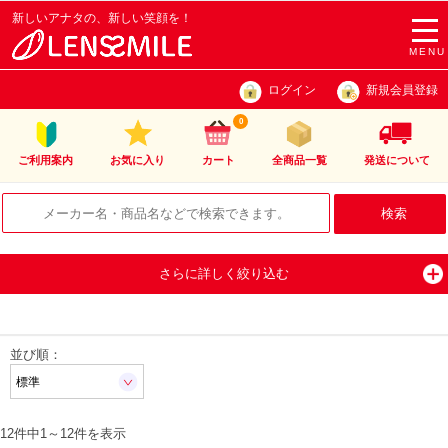
新しいアナタの、新しい笑顔を！
togg
navi
MENU
ログイン
新規会員登録
0
ご利用案内
お気に入り
カート
全商品一覧
発送について
さらに詳しく絞り込む
並び順：
12件中
1
～
12
件を表示