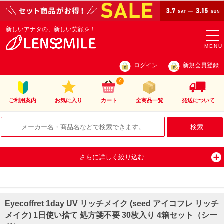
新しいアナタの、新しい笑顔を！
togg
navi
MENU
ログイン
新規会員登録
0
ご利用案内
お気に入り
カート
全商品一覧
発送について
さらに詳しく絞り込む
Eyecoffret 1day UV リッチメイク (seed アイコフレ リッチ
メイク) 1日使い捨て 処方箋不要 30枚入り 4箱セット（シー