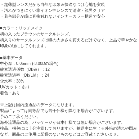
・超薄型レンズだから自然な印象＆快適なつけ心地を実現
・汚れがつきにくい非イオン性レンズで清潔・視界クリア
・着色部分が瞳に直接触れないインナーカラー構造で安心
■カラー：リッチメイク
柄の入ったブラウンのサークルレンズ。
柄入りのサークルレンズは瞳の大きさを変えるだけでなく、上品で華やかな
印象の瞳にしてくれます。
■基本データ
中心厚：0.05mm (-3.00Dの場合)
酸素透過係数（Dk値）：12
酸素透過率（Dk/L値）：24
含水率：38%
UVカット：あり
着色：あり
※上記は国内流通品のデータになります。
製品によっては同等品でも若干仕様が異なる場合がございます。
予めご了承ください。
海外流通品の為、パッケージが日本仕様では無い場合がございます。
検品、梱包には十分注意しておりますが、輸送中に生じる外箱の潰れや凹み
など、商品のご使用に影響のないものなどはご容赦くださいませ。