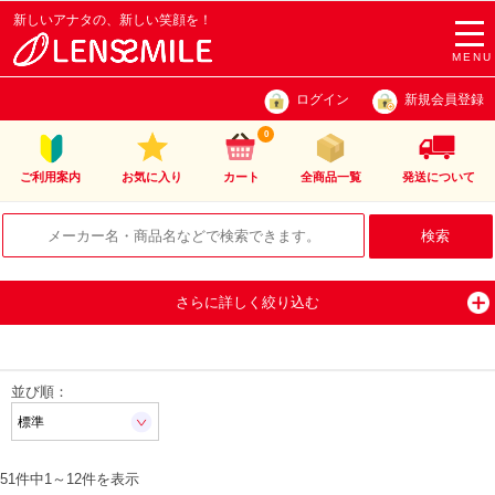
新しいアナタの、新しい笑顔を！
togg
navi
MENU
ログイン
新規会員登録
0
ご利用案内
お気に入り
カート
全商品一覧
発送について
さらに詳しく絞り込む
並び順：
51件中
1
～
12
件を表示