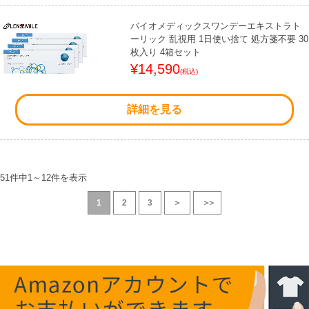
バイオメディックスワンデーエキストラト
ーリック 乱視用 1日使い捨て 処方箋不要 30
枚入り 4箱セット
¥14,590
(税込)
詳細を見る
51件中
1
～
12
件を表示
1
2
3
＞
＞＞