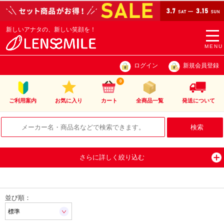
新しいアナタの、新しい笑顔を！
togg
navi
MENU
ログイン
新規会員登録
0
ご利用案内
お気に入り
カート
全商品一覧
発送について
さらに詳しく絞り込む
並び順：