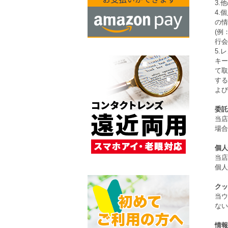
3.
4.
の
(例
行会
5.
キー
て取
する
よび
委託
当店
場合
個人
当店
個人
クッ
当ウ
ない
情報