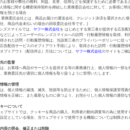
他のお客様や弊社の権利、利益、名誉、信用などを保護するために必要である
個人情報に関する機密保持契約を締結した業務委託会社に対して、お客様に明
情報を預ける場合
：業務委託会社とは、商品お届けの運送会社、クレジット決済を選択された
社、商品代金未払いの場合の回収委託会社等です。)
レンズスマイルでは、
ヤフー株式会社
を はじめとする第三者が提供する広告
などによってユーザーのレンズスマイルへの訪問・行動履歴情報を取得、利用
得された訪問・行動履歴情報は、当該第三者のプライバシーポリシーに従っ
広告配信サービスのオプトアウト手段により、取得された訪問・行動履歴情報
オプトアウト（配信停止）方法については、
ヤフー株式会社
のサイトをご確
先の監督
は、お客様へ商品やサービスを提供する等の業務遂行上、個人情報の一部を
、業務委託先が適切に個人情報を取り扱うように管理いたします。
情報の管理
は、個人情報の漏洩、滅失、毀損等を防止するために、個人情報保護管理責
情報を正確に、また最新なものに保つよう、お預かりした個人情報の適切な
キーについて
ェブサイトでは、クッキーを商品の購入、利用者の動向調査等の為に使用す
設定としている場合、当ウェブサイトで使用できる機能については制限され
内容の照会、修正または削除