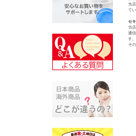
当店
てい
セキ
当店
通信
す。
その