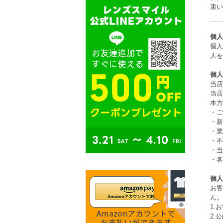
束い
個人
個人
人を
個人
当店
当店
本方
・ご
・新
・業
・不
・当
・各
個人
お客
ん。
1.
2.