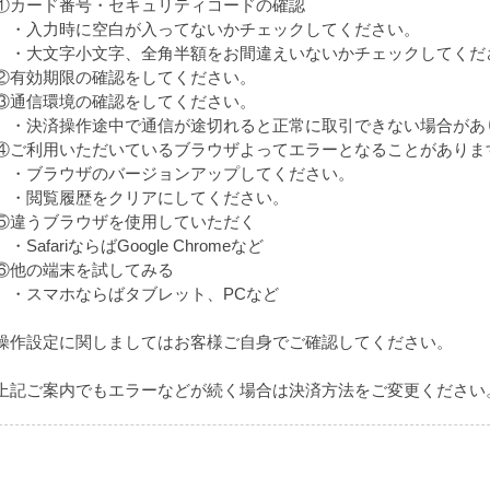
①カード番号・セキュリティコードの確認
・入力時に空白が入ってないかチェックしてください。
・大文字小文字、全角半額をお間違えいないかチェックしてくだ
②有効期限の確認をしてください。
③通信環境の確認をしてください。
・決済操作途中で通信が途切れると正常に取引できない場合があ
④ご利用いただいているブラウザよってエラーとなることがありま
・ブラウザのバージョンアップしてください。
・閲覧履歴をクリアにしてください。
⑤違うブラウザを使用していただく
・SafariならばGoogle Chromeなど
⑥他の端末を試してみる
・スマホならばタブレット、PCなど
操作設定に関しましてはお客様ご自身でご確認してください。
上記ご案内でもエラーなどが続く場合は決済方法をご変更ください