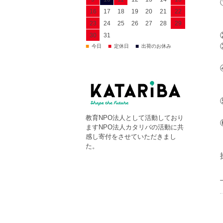
16
17
18
19
20
21
22
23
24
25
26
27
28
29
30
31
■
■
■
今日
定休日
出荷のお休み
教育NPO法人として活動しており
ますNPO法人カタリバの活動に共
感し寄付をさせていただきまし
た。