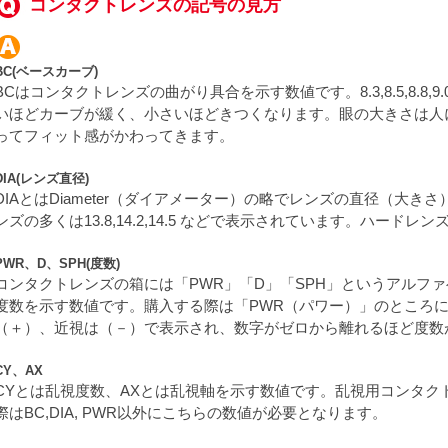
コンタクトレンズの記号の見方
BC(ベースカーブ)
BCはコンタクトレンズの曲がり具合を示す数値です。8.3,8.5,8.8
いほどカーブが緩く、小さいほどきつくなります。眼の大きさは人
ってフィット感がかわってきます。
DIA(レンズ直径)
DIAとはDiameter（ダイアメーター）の略でレンズの直径（大
ンズの多くは13.8,14.2,14.5 などで表示されています。ハード
PWR、D、SPH(度数)
コンタクトレンズの箱には「PWR」「D」「SPH」というアルフ
度数を示す数値です。購入する際は「PWR（パワー）」のところ
（＋）、近視は（－）で表示され、数字がゼロから離れるほど度数
CY、AX
CYとは乱視度数、AXとは乱視軸を示す数値です。乱視用コンタク
際はBC,DIA, PWR以外にこちらの数値が必要となります。