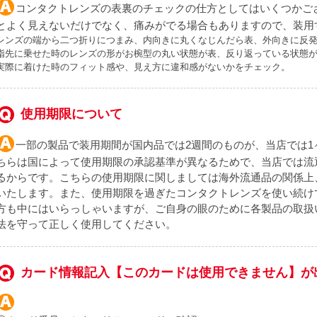
コンタクトレンズの表裏のチェックの仕方としてはいくつかご
とよく見えないだけでなく、痛みがでる場合もありますので、装用
レンズの端から二つ折りにつまみ、内向きに丸くなじんだら表、外向きに反
指先に乗せた時のレンズの形がお椀型の丸い状態が表、反り返っている状態
実際に着けた時のフィット感や、見え方に違和感がないかをチェック。
使用期限について
一部の製品で装用期間が国内品では2週間のものが、当店では
ちらは国によって使用期限の承認基準が異なるためで、当店では流
るからです。こちらの使用期限に関しましては海外流通品の関係上
いたします。また、使用期限を過ぎたコンタクトレンズを使い続け
方も中にはいらっしゃいますが、ご自身の眼のために各製品の取扱
法を守って正しく使用してください。
カード情報記入【このカードは使用できません】が