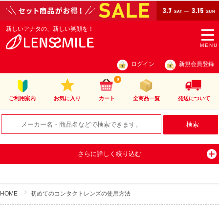
新しいアナタの、新しい笑顔を！
togg
navi
MENU
ログイン
新規会員登録
0
ご利用案内
お気に入り
カート
全商品一覧
発送について
さらに詳しく絞り込む
HOME
初めてのコンタクトレンズの使用方法