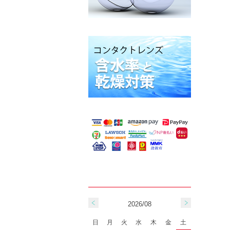
2026/08
日
月
火
水
木
金
土