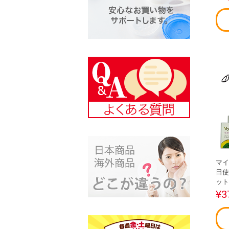
マイ
日使
ット
¥3