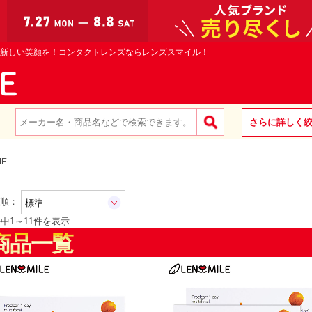
新しい笑顔を！コンタクトレンズならレンズスマイル！
さらに詳しく
ME
順：
件中
1
～
11
件を表示
商品一覧