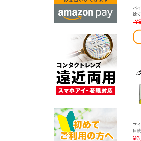
バイ
捨て
¥8
マイ
日使
¥6