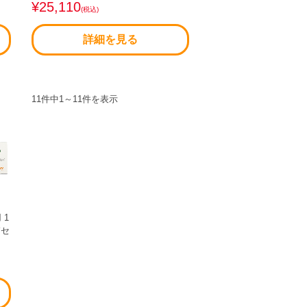
¥25,110
(税込)
詳細を見る
11件中
1
～
11
件を表示
 1
箱セ