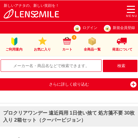
新しいアナタの、新しい笑顔を！
togg
navi
MENU
ログイン
新規会員登録
0
ご利用案内
お気に入り
カート
全商品一覧
発送について
さらに詳しく絞り込む
プロクリアワンデー 遠近両用 1日使い捨て 処方箋不要 30枚
入り 2箱セット（クーパービジョン）