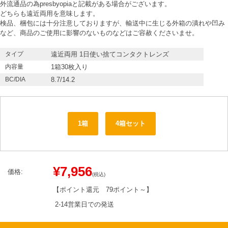
外流通品の為presbyopiaと記載がある場合がございます。
どちらも遠近両用を意味します。
検品、梱包には十分注意しておりますが、輸送中に生じる外箱の潰れや凹み
など、商品のご使用に影響のないものなどはご容赦くださいませ。
タイプ
遠近両用 1日使い捨てコンタクトレンズ
内容量
1箱30枚入り
BC/DIA
8.7/14.2
1箱
4箱セット
¥7,956
価格:
(税込)
【ポイント還元
79ポイント～
】
2-14営業日での発送