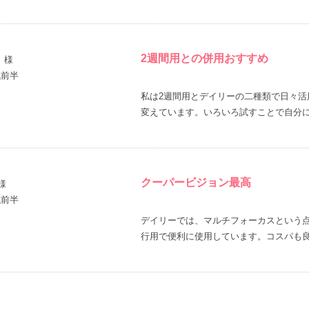
2週間用との併用おすすめ
。
様
代前半
私は2週間用とデイリーの二種類で日々活
変えています。いろいろ試すことで自分
クーパービジョン最高
様
代前半
デイリーでは、マルチフォーカスという
行用で便利に使用しています。コスパも