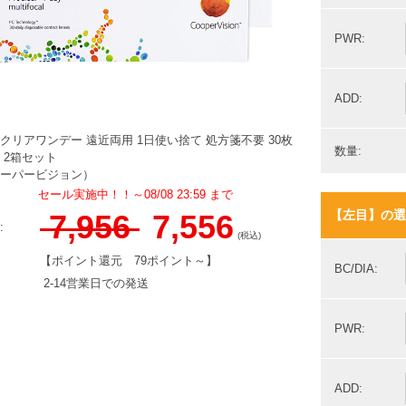
PWR:
ADD:
クリアワンデー 遠近両用 1日使い捨て 処方箋不要 30枚
数量:
 2箱セット
ーパービジョン）
セール実施中！！～08/08 23:59 まで
【左目】の選
7,956
7,556
:
(税込)
【ポイント還元
79ポイント～
】
BC/DIA:
2-14営業日での発送
PWR:
ADD: