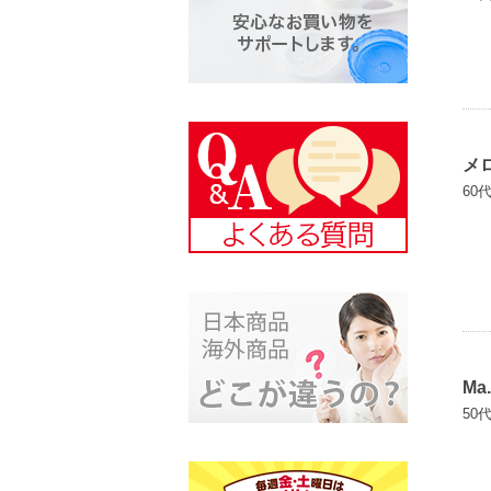
メ
60
Ma.
50