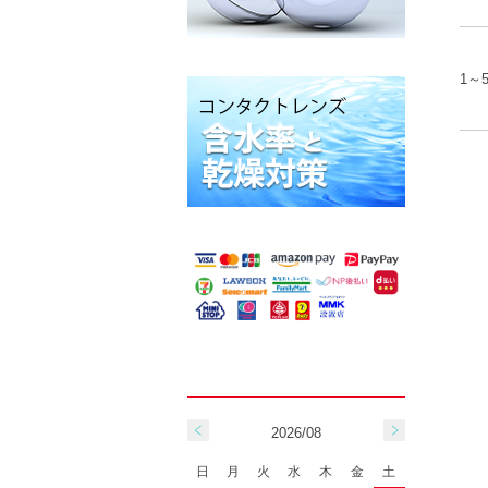
1～
2026/08
日
月
火
水
木
金
土