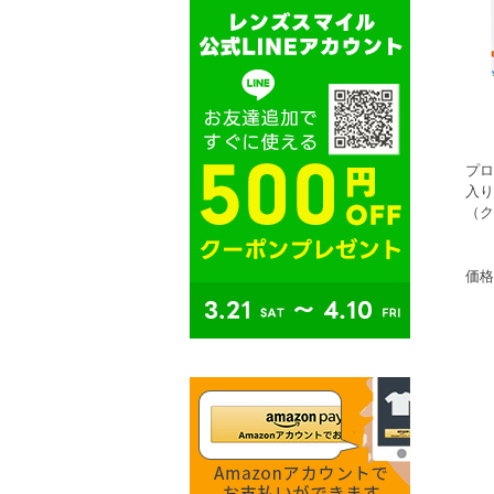
プロ
入り
（ク
価格