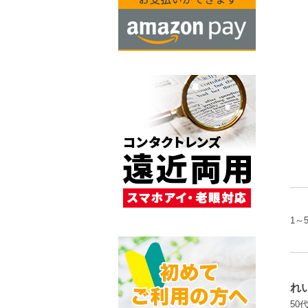
1～
れ
50