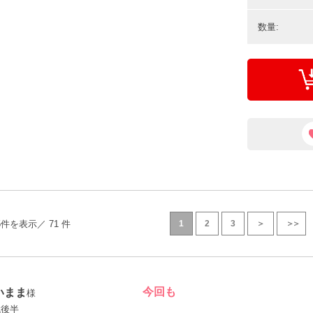
数量:
5件を表示／ 71 件
1
2
3
＞
＞＞
今回も
いまま
様
代後半