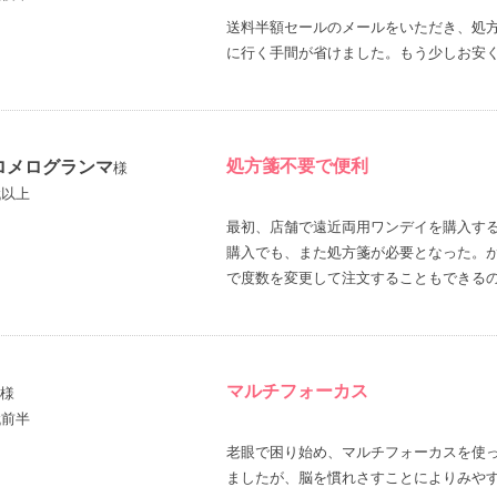
送料半額セールのメールをいただき、処
に行く手間が省けました。もう少しお安
処方箋不要で便利
ロメログランマ
様
代以上
最初、店舗で遠近両用ワンデイを購入す
購入でも、また処方箋が必要となった。
で度数を変更して注文することもできる
マルチフォーカス
様
代前半
老眼で困り始め、マルチフォーカスを使
ましたが、脳を慣れさすことによりみや