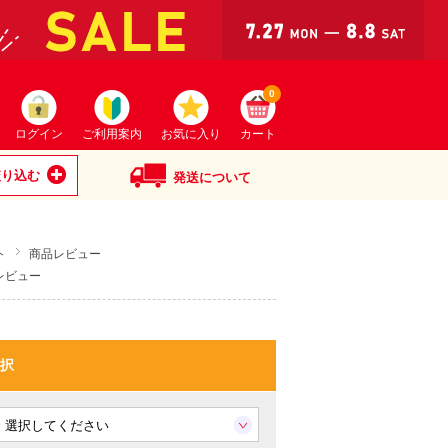
0
ログイン
ご利用案内
お気に入り
カート
絞り込む
発送について
ト
商品レビュー
レビュー
択