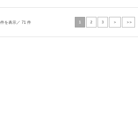
5件を表示／ 71 件
1
2
3
＞
＞＞