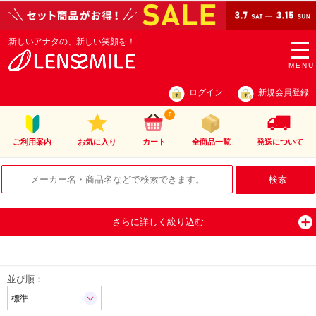
新しいアナタの、新しい笑顔を！
togg
navi
MENU
ログイン
新規会員登録
0
ご利用案内
お気に入り
カート
全商品一覧
発送について
さらに詳しく絞り込む
並び順：