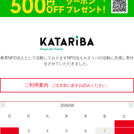
教育NPO法人として活動しておりますNPO法人カタリバの活動に共感し寄付
をさせていただきました。
ご利用案内
ご注文前に必ずお読みください。
2026/08
日
月
火
水
木
金
土
1
2
3
4
5
6
7
8