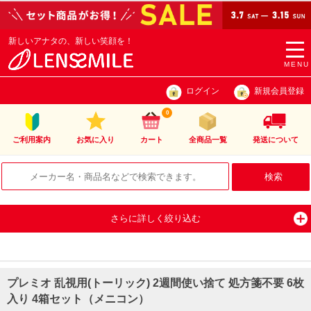
新しいアナタの、新しい笑顔を！
togg
navi
MENU
ログイン
新規会員登録
0
ご利用案内
お気に入り
カート
全商品一覧
発送について
さらに詳しく絞り込む
プレミオ 乱視用(トーリック) 2週間使い捨て 処方箋不要 6枚
入り 4箱セット（メニコン）