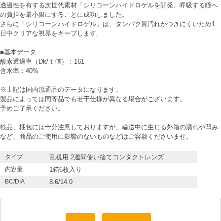
透過性を有する次世代素材「シリコーンハイドロゲルを開発。呼吸する瞳へ
の負担を最小限にすることに成功しました。
さらに「シリコーンハイドロゲル」は、タンパク質汚れがつきにくいため1
日中クリアな視界をキープします。
■基本データ
酸素透過率（Dk/ｔ値）：161
含水率：40%
※上記は国内流通品のデータになります。
製品によっては同等品でも若干仕様が異なる場合がございます。
予めご了承ください。
検品、梱包には十分注意しておりますが、輸送中に生じる外箱の潰れや凹み
など、商品のご使用に影響のないものなどはご容赦くださいませ。
タイプ
乱視用 2週間使い捨てコンタクトレンズ
内容量
1箱6枚入り
BC/DIA
8.6/14.0