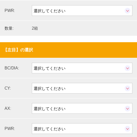
PWR:
数量:
2箱
【左目】の選択
BC/DIA:
CY:
AX:
PWR: