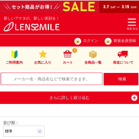
新しいアナタの、新しい笑顔を！
togg
navi
MENU
ログイン
新規会員登録
0
ご利用案内
お気に入り
カート
全商品一覧
発送について
さらに詳しく絞り込む
並び順：