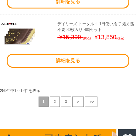
詳細を見る
デイリーズ トータル１ 1日使い捨て 処方箋
不要 30枚入り 4箱セット
¥15,390
¥13,850
(税込)
(税込)
詳細を見る
289件中
1
～
12
件を表示
1
2
3
＞
＞＞