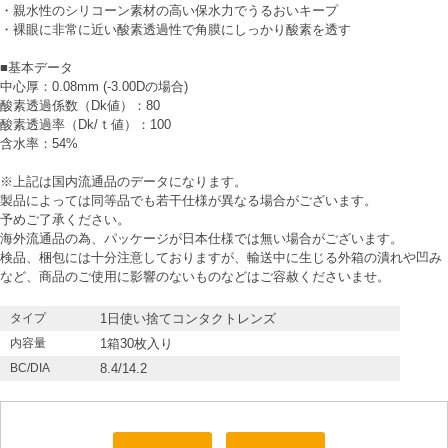
・親水性のシリコーン素材の高い保水力でうるおいキープ
・裸眼に非常に近い酸素透過性で角膜にしっかり酸素を透す
■基本データ
中心厚：0.08mm (-3.00Dの場合)
酸素透過係数（Dk値）：80
酸素透過率（Dk/ｔ値）：100
含水率：54%
※上記は国内流通品のデータになります。
製品によっては同等品でも若干仕様が異なる場合がございます。
予めご了承ください。
海外流通品の為、パッケージが日本仕様では無い場合がございます。
検品、梱包には十分注意しておりますが、輸送中に生じる外箱の潰れや凹み
など、商品のご使用に影響のないものなどはご容赦くださいませ。
タイプ
1日使い捨てコンタクトレンズ
内容量
1箱30枚入り
BC/DIA
8.4/14.2