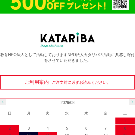
教育NPO法人として活動しておりますNPO法人カタリバの活動に共感し寄付
をさせていただきました。
ご利用案内
ご注文前に必ずお読みください。
2026/08
日
月
火
水
木
金
土
1
2
3
4
5
6
7
8