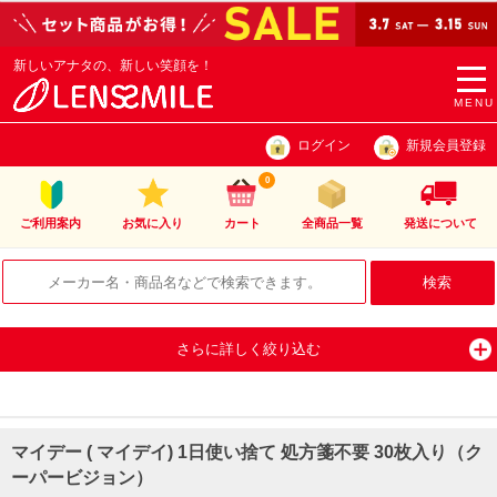
新しいアナタの、新しい笑顔を！
togg
navi
MENU
ログイン
新規会員登録
0
ご利用案内
お気に入り
カート
全商品一覧
発送について
さらに詳しく絞り込む
マイデー ( マイデイ) 1日使い捨て 処方箋不要 30枚入り（ク
ーパービジョン）