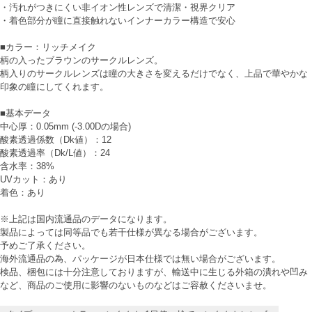
・汚れがつきにくい非イオン性レンズで清潔・視界クリア
・着色部分が瞳に直接触れないインナーカラー構造で安心
■カラー：リッチメイク
柄の入ったブラウンのサークルレンズ。
柄入りのサークルレンズは瞳の大きさを変えるだけでなく、上品で華やかな
印象の瞳にしてくれます。
■基本データ
中心厚：0.05mm (-3.00Dの場合)
酸素透過係数（Dk値）：12
酸素透過率（Dk/L値）：24
含水率：38%
UVカット：あり
着色：あり
※上記は国内流通品のデータになります。
製品によっては同等品でも若干仕様が異なる場合がございます。
予めご了承ください。
海外流通品の為、パッケージが日本仕様では無い場合がございます。
検品、梱包には十分注意しておりますが、輸送中に生じる外箱の潰れや凹み
など、商品のご使用に影響のないものなどはご容赦くださいませ。