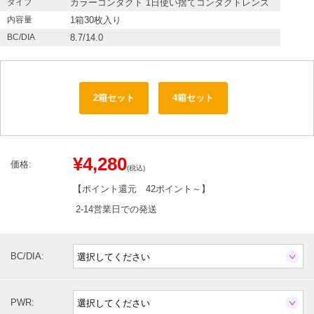
タイプ
カラーコンタクト 1日使い捨てコンタクトレンズ
内容量
1箱30枚入り
BC/DIA
8.7/14.0
2箱セット
4箱セット
¥4,280
価格:
(税込)
【ポイント還元
42ポイント～
】
2-14営業日での発送
BC/DIA:
PWR: