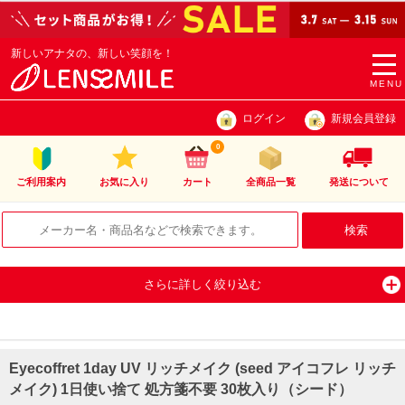
新しいアナタの、新しい笑顔を！
togg
navi
MENU
ログイン
新規会員登録
0
ご利用案内
お気に入り
カート
全商品一覧
発送について
さらに詳しく絞り込む
Eyecoffret 1day UV リッチメイク (seed アイコフレ リッチ
メイク) 1日使い捨て 処方箋不要 30枚入り（シード）