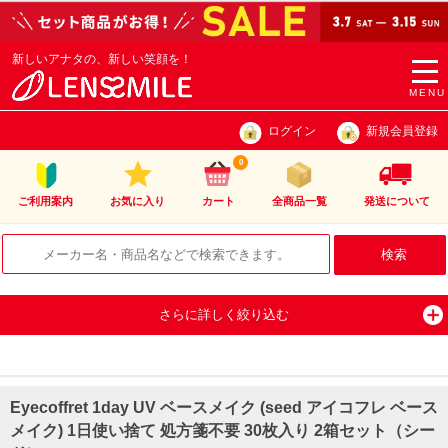
新しいアナタの、新しい笑顔を！
togg
navi
MENU
ログイン
新規会員登録
0
ご利用案内
お気に入り
カート
全商品一覧
発送について
さらに詳しく絞り込む
Eyecoffret 1day UV ベースメイク (seed アイコフレ ベース
メイク) 1日使い捨て 処方箋不要 30枚入り 2箱セット（シー