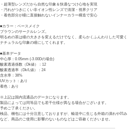
・超薄型レンズだから自然な印象＆快適なつけ心地を実現
・汚れがつきにくい非イオン性レンズで清潔・視界クリア
・着色部分が瞳に直接触れないインナーカラー構造で安心
■カラー：ベースメイク
ブラウンのサークルレンズ。
明るめの茶は瞳の大きさを変えるだけでなく、柔らかくふんわりした可愛く
ナチュラルな印象の瞳にしてくれます。
■基本データ
中心厚：0.05mm (-3.00Dの場合)
酸素透過係数（Dk値）：12
酸素透過率（Dk/L値）：24
含水率：38%
UVカット：あり
着色：あり
※上記は国内流通品のデータになります。
製品によっては同等品でも若干仕様が異なる場合がございます。
予めご了承ください。
検品、梱包には十分注意しておりますが、輸送中に生じる外箱の潰れや凹み
など、商品のご使用に影響のないものなどはご容赦くださいませ。