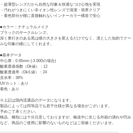
・超薄型レンズだから自然な印象＆快適なつけ心地を実現
・汚れがつきにくい非イオン性レンズで清潔・視界クリア
・着色部分が瞳に直接触れないインナーカラー構造で安心
■カラー：ナチュラルメイク
ブラックのサークルレンズ。
深く奥行きのある黒は瞳の大きさを変えるだけでなく、凛とした知的でクー
ルな印象の瞳にしてくれます。
■基本データ
中心厚：0.05mm (-3.00Dの場合)
酸素透過係数（Dk値）：12
酸素透過率（Dk/L値）：24
含水率：38%
UVカット：あり
着色：あり
※上記は国内流通品のデータになります。
製品によっては同等品でも若干仕様が異なる場合がございます。
予めご了承ください。
検品、梱包には十分注意しておりますが、輸送中に生じる外箱の潰れや凹み
など、商品のご使用に影響のないものなどはご容赦くださいませ。