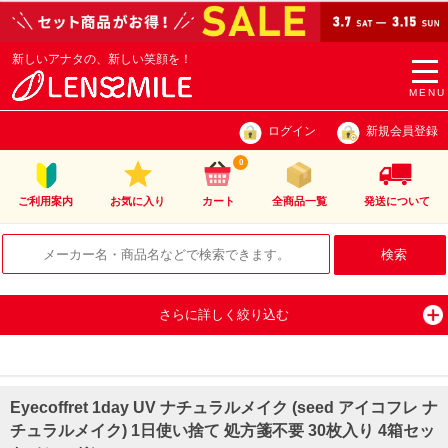
新しいアナタの、新しい笑顔を！
togg
navi
MENU
ログイン
新規会員登録
0
ご利用案内
お気に入り
カート
全商品一覧
発送について
さらに詳しく絞り込む
Eyecoffret 1day UV ナチュラルメイク (seed アイコフレ ナ
チュラルメイク) 1日使い捨て 処方箋不要 30枚入り 4箱セッ