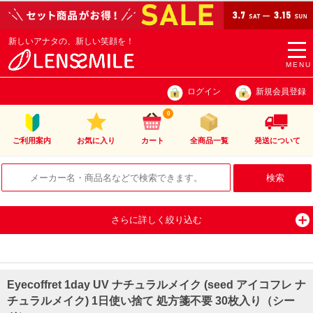
新しいアナタの、新しい笑顔を！
togg
navi
MENU
ログイン
新規会員登録
0
ご利用案内
お気に入り
カート
全商品一覧
発送について
さらに詳しく絞り込む
Eyecoffret 1day UV ナチュラルメイク (seed アイコフレ ナ
チュラルメイク) 1日使い捨て 処方箋不要 30枚入り（シー