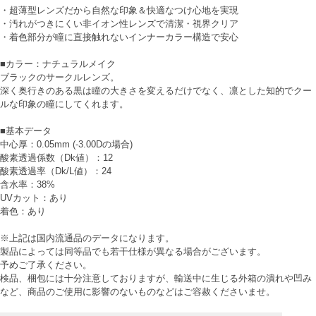
・超薄型レンズだから自然な印象＆快適なつけ心地を実現
・汚れがつきにくい非イオン性レンズで清潔・視界クリア
・着色部分が瞳に直接触れないインナーカラー構造で安心
■カラー：ナチュラルメイク
ブラックのサークルレンズ。
深く奥行きのある黒は瞳の大きさを変えるだけでなく、凛とした知的でクー
ルな印象の瞳にしてくれます。
■基本データ
中心厚：0.05mm (-3.00Dの場合)
酸素透過係数（Dk値）：12
酸素透過率（Dk/L値）：24
含水率：38%
UVカット：あり
着色：あり
※上記は国内流通品のデータになります。
製品によっては同等品でも若干仕様が異なる場合がございます。
予めご了承ください。
検品、梱包には十分注意しておりますが、輸送中に生じる外箱の潰れや凹み
など、商品のご使用に影響のないものなどはご容赦くださいませ。