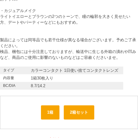
・カジュアルメイク
ライトイエローとブラウンの2つのトーンで、瞳の輪郭を大きく見せたい
方、デートやパーティーなどにもおすすめ。
製品によっては同等品でも若干仕様が異なる場合がございます。予めご了承
ください。
検品、梱包には十分注意しておりますが、輸送中に生じる外箱の潰れや凹み
など、商品のご使用に影響のないものなどはご容赦くださいませ。
タイプ
カラーコンタクト 1日使い捨てコンタクトレンズ
内容量
1箱30枚入り
BC/DIA
8.7/14.2
1箱
2箱セット