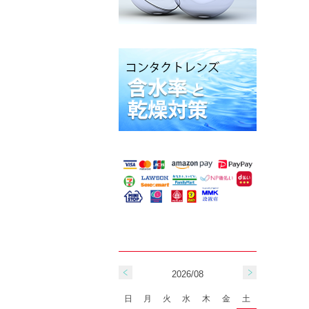
2026/08
日
月
火
水
木
金
土