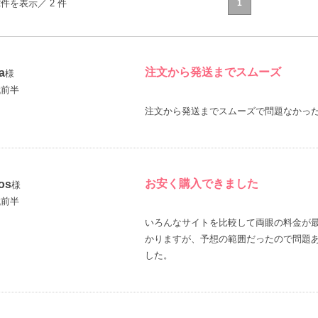
2件を表示／ 2 件
1
注文から発送までスムーズ
a
様
代前半
注文から発送までスムーズで問題なかっ
お安く購入できました
os
様
代前半
いろんなサイトを比較して両眼の料金が
かりますが、予想の範囲だったので問題
した。