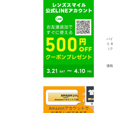
バイ
り 
（ク
価格