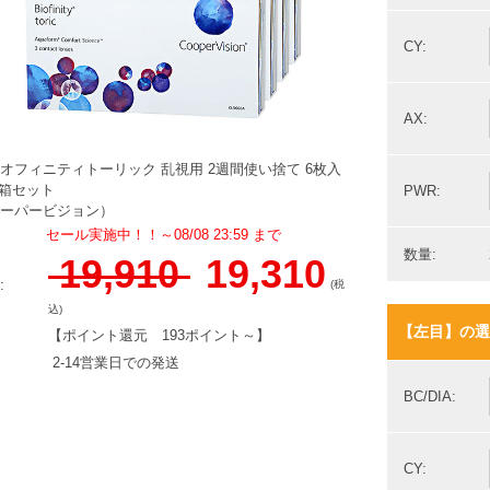
CY:
AX:
オフィニティトーリック 乱視用 2週間使い捨て 6枚入
4箱セット
PWR:
ーパービジョン）
セール実施中！！～08/08 23:59 まで
数量:
19,910
19,310
:
(税
込)
【左目】の選
【ポイント還元
193ポイント～
】
2-14営業日での発送
BC/DIA:
CY: