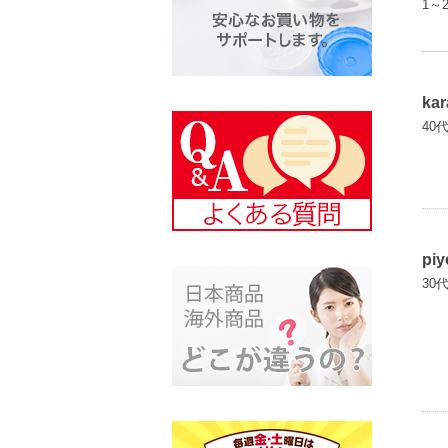
1～
kar
40
piy
30