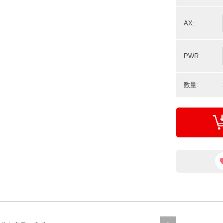
AX:
PWR:
数量: