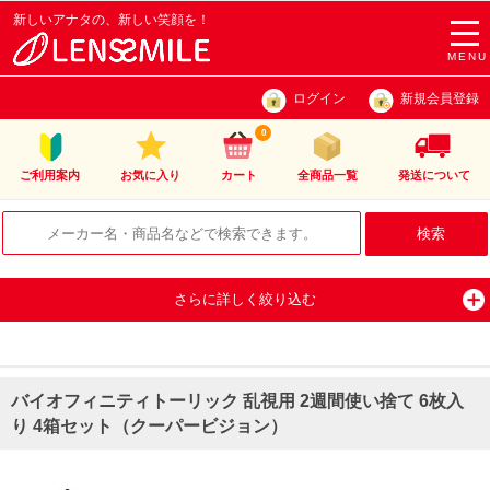
新しいアナタの、新しい笑顔を！
togg
navi
MENU
ログイン
新規会員登録
0
ご利用案内
お気に入り
カート
全商品一覧
発送について
さらに詳しく絞り込む
バイオフィニティトーリック 乱視用 2週間使い捨て 6枚入
り 4箱セット（クーパービジョン）