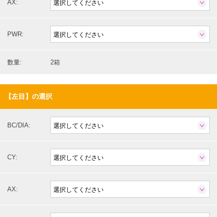
AX:
PWR:
数量:
2箱
【左目】の選択
BC/DIA:
CY:
AX: