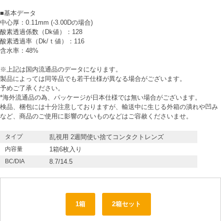
■基本データ
中心厚：0.11mm (-3.00Dの場合)
酸素透過係数（Dk値）：128
酸素透過率（Dk/ｔ値）：116
含水率：48%
※上記は国内流通品のデータになります。
製品によっては同等品でも若干仕様が異なる場合がございます。
予めご了承ください。
*海外流通品の為、パッケージが日本仕様では無い場合がございます。
検品、梱包には十分注意しておりますが、輸送中に生じる外箱の潰れや凹み
など、商品のご使用に影響のないものなどはご容赦くださいませ。
タイプ
乱視用 2週間使い捨てコンタクトレンズ
内容量
1箱6枚入り
BC/DIA
8.7/14.5
1箱
2箱セット