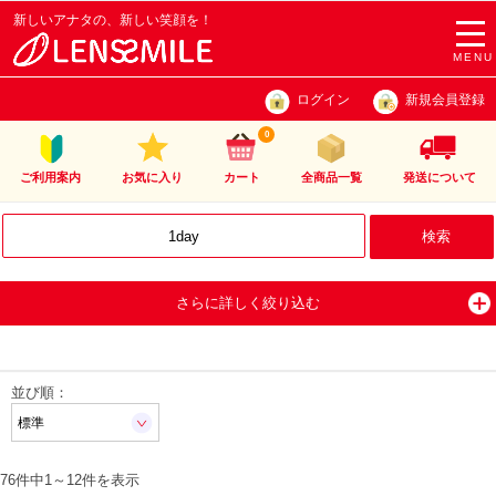
新しいアナタの、新しい笑顔を！
togg
navi
MENU
ログイン
新規会員登録
0
ご利用案内
お気に入り
カート
全商品一覧
発送について
さらに詳しく絞り込む
並び順：
76件中
1
～
12
件を表示