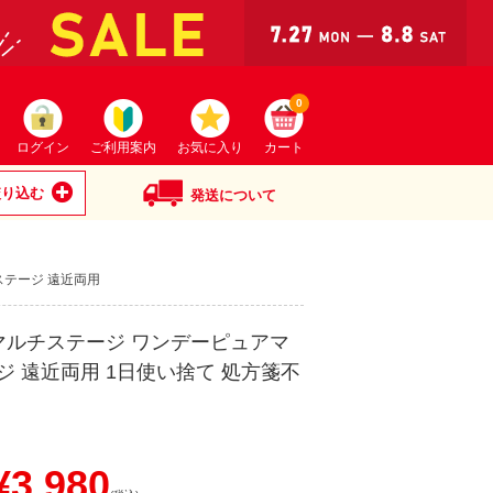
0
ログイン
ご利用案内
お気に入り
カート
絞り込む
発送について
チステージ 遠近両用
re マルチステージ ワンデーピュアマ
ジ 遠近両用 1日使い捨て 処方箋不
り
3,980