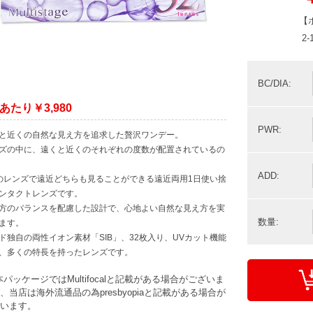
【
2
BC/DIA:
あたり￥3,980
PWR:
と近くの自然な見え方を追求した贅沢ワンデー。
ズの中に、遠くと近くのそれぞれの度数が配置されているの
ADD:
のレンズで遠近どちらも見ることができる遠近両用1日使い捨
ンタクトレンズです。
方のバランスを配慮した設計で、心地よい自然な見え方を実
数量:
ます。
ド独自の両性イオン素材「SIB」、32枚入り、UVカット機能
、多くの特長を持ったレンズです。
本パッケージではMultifocalと記載がある場合がございま
、当店は海外流通品の為presbyopiaと記載がある場合が
います。