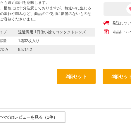
らも遠近両用を意味します。
、梱包には十分注意しておりますが、輸送中に生じる
の潰れや凹みなど、商品のご使用に影響のないものな
ご容赦くださいませ。
発送につ
返品につ
イプ
遠近両用 1日使い捨てコンタクトレンズ
容量
1箱32枚入り
/DIA
8.8/14.2
2箱セット
4箱セッ
すべてのレビューを見る（1件）