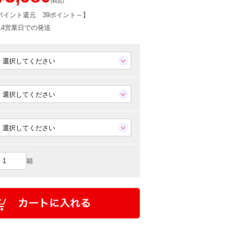
(税込)
ポイント還元
39ポイント～
】
-14営業日での発送
箱