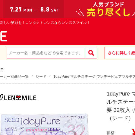
新しい笑顔を！コンタクトレンズならレンズスマイル！
さらに詳しく
ME
ーカー別商品一覧
シード
1dayPure マルチステージ ワンデーピュアマル
1dayPu
ルチステー
要 32枚入
（シード）
¥
価格: