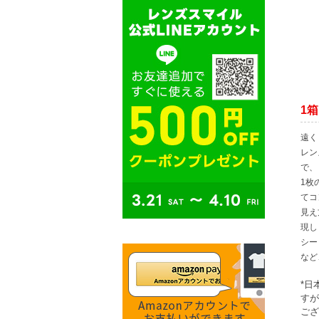
1箱
遠く
レン
で、
1枚
てコ
見え
現し
シー
など
*日
すが
ござ