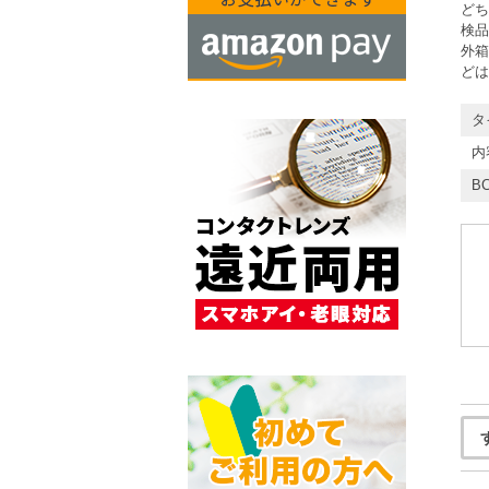
どち
検品
外箱
どは
タ
内
BC