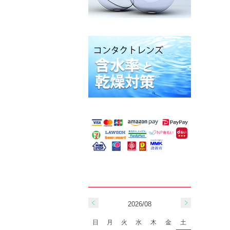
2026/08
日
月
火
水
木
金
土