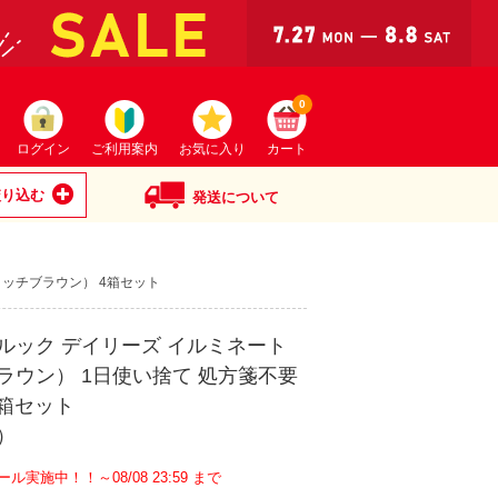
0
ログイン
ご利用案内
お気に入り
カート
絞り込む
発送について
リッチブラウン） 4箱セット
ルック デイリーズ イルミネート
ラウン） 1日使い捨て 処方箋不要
4箱セット
）
ール実施中！！～08/08 23:59 まで