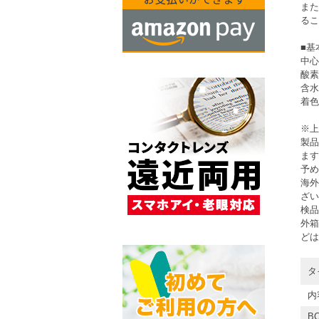
また
るこ
■基
中心圧
酸素
含水
着色
※上
製品
ます
予め
海外
ざい
検品
外箱
どは
タ
内
BC