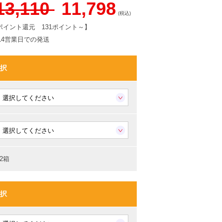
13,110
11,798
(税込)
ポイント還元
131ポイント～
】
-14営業日での発送
択
2箱
択