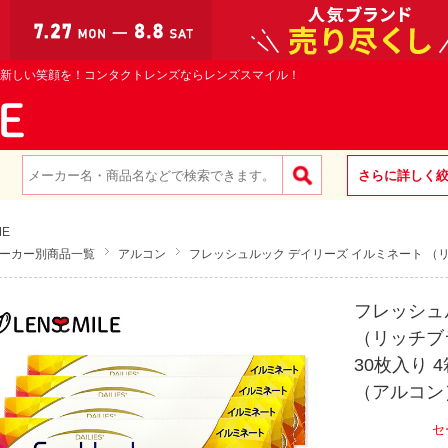
新しい笑顔を！コンタクトレンズならレンズスマイル！
さらに詳しく
ME
ーカー別商品一覧
アルコン
フレッシュルック デイリーズ イルミネート （
フレッシュ
（リッチブ
30枚入り 
（アルコン
セ