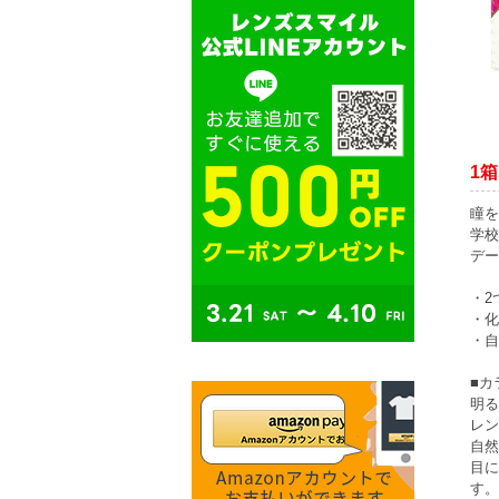
1箱
瞳を
学校
デー
・2
・化
・自
■カ
明る
レン
自然
目に
す。