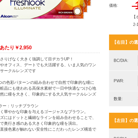
価格:
【
2
【右目】の選
あたり￥2,950
さりげなく大きく強調して目ヂカラUP！
BC/DIA:
やオフィス、デートでも大活躍する、いま人気のワン
サークルレンズです
PWR:
つの色彩パターンの組み合わせで自然で印象的な瞳に
粧品にも使われる高保水素材で一日中快適なつけ心地
然に瞳を大きく、印象的にする大人気サークルレンズ
数量:
ラー：リッチブラウン
く華やかな印象を与えるゴージャスなブラウン。
ズにはドットと繊細なラインを組み合わせることで、
【左目】の選
で奥行き感のある大きく印象的な瞳を演出。
直接色素が触れない安全性にこだわったレンズ構造で