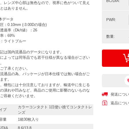
BC/DIA:
、レンズ中心部は無色なので、視界に色がついて見え
とはありません。
本データ
PWR:
：0.10mm (-3.00Dの場合)
透過率（Dk/t値）：26
率：69%
数量:
：ライトブルー
記は国内流通品のデータになります。
によっては同等品でも若干仕様が異なる場合がござい
。
ご了承ください。
流通品の為、パッケージが日本仕様では無い場合がご
ます。
、梱包には十分注意しておりますが、輸送中に生じる
の潰れや凹みなど、商品のご使用に影響のないものな
発送につ
ご容赦くださいませ。
返品につ
カラーコンタクト 1日使い捨てコンタクトレ
イプ
ンズ
容量
1箱30枚入り
/DIA
8.6/13.8