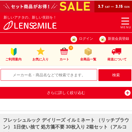
新しいアナタの、新しい笑顔を！
togg
navi
MENU
ログイン
新規会員登録
0
ご利用案内
お気に入り
カート
全商品一覧
発送について
さらに詳しく絞り込む
フレッシュルック デイリーズ イルミネート （リッチブラウ
ン） 1日使い捨て 処方箋不要 30枚入り 2箱セット（アルコ