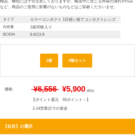
検品、梱包には十分注意しておりますが、輸送中に生じる外箱の潰れや凹み
など、商品のご使用に影響のないものなどはご容赦くださいませ。
タイプ
カラーコンタクト 1日使い捨てコンタクトレンズ
内容量
1箱30枚入り
BC/DIA
8.6/13.8
1箱
4箱セット
¥6,556
¥5,900
価格:
(税込)
【ポイント還元
65ポイント～
】
2-14営業日での発送
【右目】の選択