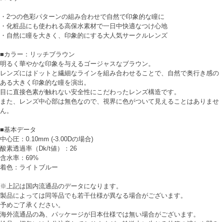
・2つの色彩パターンの組み合わせで自然で印象的な瞳に
・化粧品にも使われる高保水素材で一日中快適なつけ心地
・自然に瞳を大きく、印象的にする大人気サークルレンズ
■カラー：リッチブラウン
明るく華やかな印象を与えるゴージャスなブラウン。
レンズにはドットと繊細なラインを組み合わせることで、自然で奥行き感の
ある大きく印象的な瞳を演出。
目に直接色素が触れない安全性にこだわったレンズ構造です。
また、レンズ中心部は無色なので、視界に色がついて見えることはありませ
ん。
■基本データ
中心圧：0.10mm (-3.00Dの場合)
酸素透過率（Dk/t値）：26
含水率：69%
着色：ライトブルー
※上記は国内流通品のデータになります。
製品によっては同等品でも若干仕様が異なる場合がございます。
予めご了承ください。
海外流通品の為、パッケージが日本仕様では無い場合がございます。