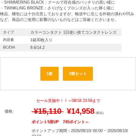
・SHIMMERING BLACK：クールで存在感のバッチリの黒い瞳に
・TWINKLING BRONZE：さりげなくブロンズが入った輝く瞳に
検品、梱包には十分注意しておりますが、輸送中に生じる外箱の潰れや凹み
など、商品のご使用に影響のないものなどはご容赦くださいませ。
タイプ
カラーコンタクト 1日使い捨てコンタクトレンズ
内容量
1箱30枚入り
BC/DIA
8.6/14.2
1箱
2箱セット
セール実施中！！～08/18 23:59まで
¥15,110
¥14,958
価格:
(税込)
ポイント5倍UP 745ポイント～
ポイントアップ期間：2026/08/10/ 00:00 ~ 2026/08/10/