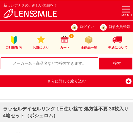
新しいアナタの、新しい笑顔を！
togg
navi
MENU
ログイン
新規会員登録
0
ご利用案内
お気に入り
カート
全商品一覧
発送について
さらに詳しく絞り込む
ラッセルデイゼルリング 1日使い捨て 処方箋不要 30枚入り
4箱セット（ボシュロム）