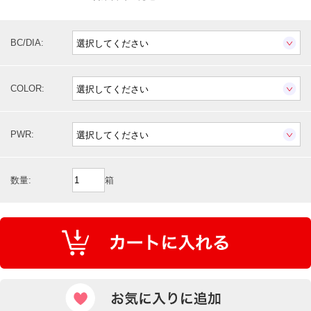
BC/DIA:
COLOR:
PWR:
数量:
箱