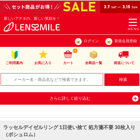
新しいアナタの、新しい笑顔を！
togg
navi
MENU
ログイン
新規会員登録
0
ご利用案内
お気に入り
カート
全商品一覧
発送について
さらに詳しく絞り込む
ラッセルデイゼルリング 1日使い捨て 処方箋不要 30枚入り
（ボシュロム）