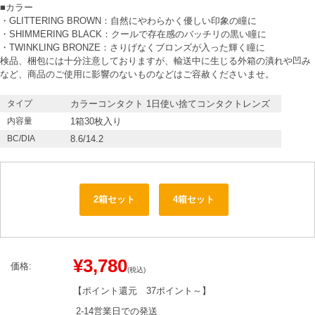
■カラー
・GLITTERING BROWN：自然にやわらかく優しい印象の瞳に
・SHIMMERING BLACK：クールで存在感のバッチリの黒い瞳に
・TWINKLING BRONZE：さりげなくブロンズが入った輝く瞳に
検品、梱包には十分注意しておりますが、輸送中に生じる外箱の潰れや凹み
など、商品のご使用に影響のないものなどはご容赦くださいませ。
タイプ
カラーコンタクト 1日使い捨てコンタクトレンズ
内容量
1箱30枚入り
BC/DIA
8.6/14.2
2箱セット
4箱セット
¥3,780
価格:
(税込)
【ポイント還元
37ポイント～
】
2-14営業日での発送