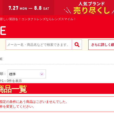
新しい笑顔を！コンタクトレンズならレンズスマイル！
さらに詳しく
ME
順：
中
1
～
0
件を表示
商品一覧
指定の条件にあう商品はございませんでした。
件を変更してください。