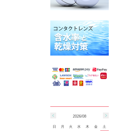
2026/08
日
月
火
水
木
金
土