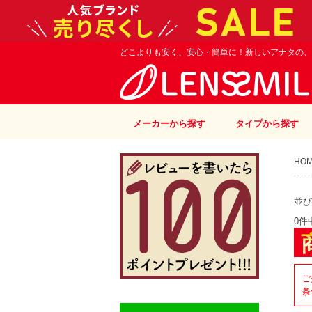
どこよりも安く、安心・簡単に！新しいアナタの、
メーカーから探す
タイプから探す
HO
並び
0件
ご
条