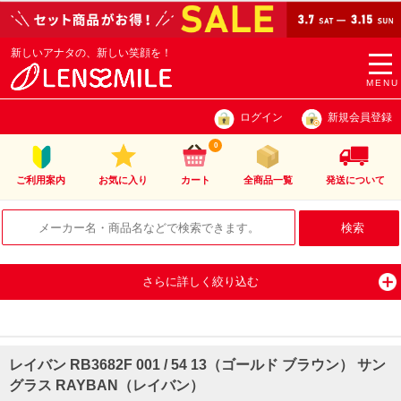
新しいアナタの、新しい笑顔を！
togg
navi
MENU
ログイン
新規会員登録
0
ご利用案内
お気に入り
カート
全商品一覧
発送について
さらに詳しく絞り込む
レイバン RB3682F 001 / 54 13（ゴールド ブラウン） サン
グラス RAYBAN（レイバン）