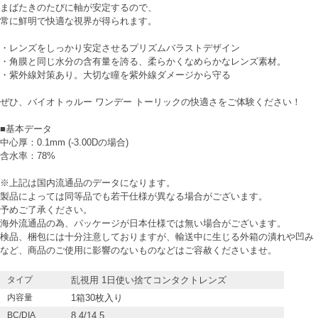
まばたきのたびに軸が安定するので、
常に鮮明で快適な視界が得られます。
・レンズをしっかり安定させるプリズムバラストデザイン
・角膜と同じ水分の含有量を誇る、柔らかくなめらかなレンズ素材。
・紫外線対策あり。大切な瞳を紫外線ダメージから守る
ぜひ、バイオトゥルー ワンデー トーリックの快適さをご体験ください！
■基本データ
中心厚：0.1mm (-3.00Dの場合)
含水率：78%
※上記は国内流通品のデータになります。
製品によっては同等品でも若干仕様が異なる場合がございます。
予めご了承ください。
海外流通品の為、パッケージが日本仕様では無い場合がございます。
検品、梱包には十分注意しておりますが、輸送中に生じる外箱の潰れや凹み
など、商品のご使用に影響のないものなどはご容赦くださいませ。
タイプ
乱視用 1日使い捨てコンタクトレンズ
内容量
1箱30枚入り
BC/DIA
8.4/14.5