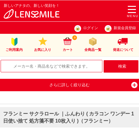
新しいアナタの、新しい笑顔を！
togg
navi
MENU
ログイン
新規会員登録
0
ご利用案内
お気に入り
カート
全商品一覧
発送について
さらに詳しく絞り込む
フランミー サクラロール ｜ふんわり ( カラコン ワンデー 1
日使い捨て 処方箋不要 10枚入り )（フランミー）