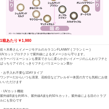
1箱あたり￥1,980
佐々木希さんイメージモデルのカラコンFLANMY ( フランミー )
UVカットプロテクトで紫外線によるダメージから守ります。
カラーバリエーションも豊富でさらに柔らかさいイメージのふんわりフチと
ぱっちりアイのくっきりフチとバリエーション豊か
・お手入れ不要な1DAYタイプ
ワンデーだからいつも清潔、花粉症などアレルギー体質の方でも気軽にお使
いいただけます
・UVカット機能
紫外線B波を約95％、紫外線A波を約50％カット。紫外線による目のトラブ
ルにも安心です