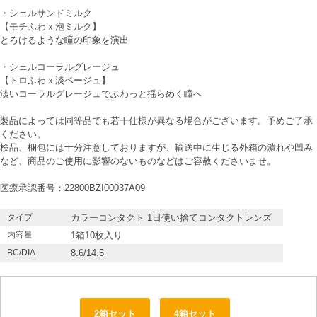
・
シェルサンドミルク
【モチふわｘ泡ミルク】
とろけるような瞳の印象を演出
・
シェルコーラルグレージュ
【トロふわｘ淡ベージュ】
淡いコーラルグレージュでふわっと揺らめく瞳へ
製品によっては同等品でも若干仕様が異なる場合がございます。予めご了承
ください。
検品、梱包には十分注意しておりますが、輸送中に生じる外箱の潰れや凹み
など、商品のご使用に影響のないものなどはご容赦くださいませ。
医療承認番号：22800BZI00037A09
タイプ
カラーコンタクト 1日使い捨てコンタクトレンズ
内容量
1箱10枚入り
BC/DIA
8.6/14.5
2箱セット
4箱セット