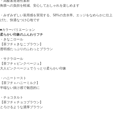
・高酸素透過性素材
角膜への負担を軽減、安心しておしゃれを楽しめます
・みずみずしい装用感を実現する、58%の含水率。エッジをなめらかに仕上
げた、快適なつけ心地です
■カラーバリエーション
柔らかい印象のふんわりフチ
・
きなこロール
【茶フチｘきなこブラウン】
透明感たっぷりのふわっとブラウン
・
サクラロール
【茶フチｘピンクベージュ】
大人ピンクベージュでうっとり柔らかい印象
・
ハニートースト
【茶フチｘハニーミルク】
半端ない抜け感で魅惑的に
・
チョコタルト
【茶フチｘチョコブラウン】
とろけるような濃厚ブラウン