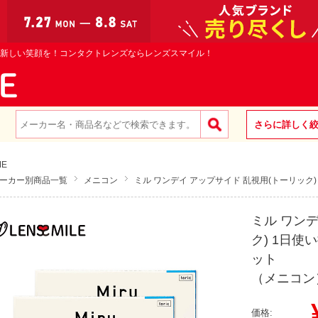
新しい笑顔を！コンタクトレンズならレンズスマイル！
さらに詳しく
ME
ーカー別商品一覧
メニコン
ミル ワンデイ アップサイド 乱視用(トーリック)
ミル ワン
ク) 1日使
ット
（メニコン
¥
価格: