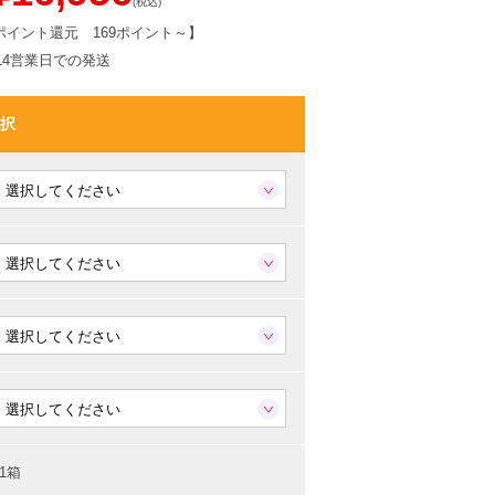
(税込)
ポイント還元
169ポイント～
】
-14営業日での発送
択
1箱