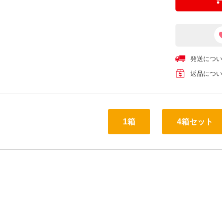
発送につ
返品につ
1箱
4箱セット