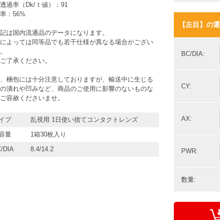
透過率（Dk/ｔ値）：91
率：56%
【左目】の選
記は国内流通品のデータになります。
によっては同等品でも若干仕様が異なる場合がござい
。
BC/DIA:
ご了承ください。
、梱包には十分注意しておりますが、輸送中に生じる
CY:
の潰れや凹みなど、商品のご使用に影響のないものな
ご容赦くださいませ。
AX:
イプ
乱視用 1日使い捨てコンタクトレンズ
容量
1箱30枚入り
/DIA
8.4/14.2
PWR:
数量: