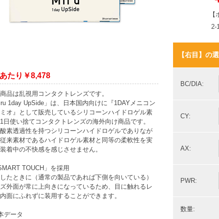
【
2
【右目】の選
あたり￥8,478
BC/DIA:
商品は乱視用コンタクトレンズです。
iru 1day UpSide」は、日本国内向けに『1DAYメニコン
ミオ』として販売しているシリコーンハイドロゲル素
CY:
1日使い捨てコンタクトレンズの海外向け商品です。
酸素透過性を持つシリコーンハイドロゲルでありなが
従来素材であるハイドロゲル素材と同等の柔軟性を実
AX:
装着中の不快感を感じさせません。
SMART TOUCH」を採用
したときに（通常の製品であれば下側を向いている）
PWR:
ズ外面が常に上向きになっているため、目に触れるレ
内面にふれずに装用することができます。
数量:
本データ