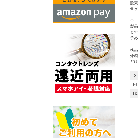
酸素
含水
※上
製品
ます
予め
検品
外箱
どは
タ
内
BC