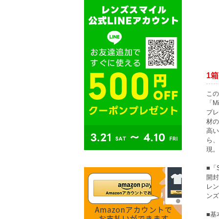
1箱
この
「M
プレ
材の
高い
ら、
現。
■「
開封
レン
ンズ
■基