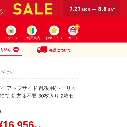
0
ログイン
ご利用案内
お気に入り
カート
絞り込む
発送について
 2箱セット
デイ アップサイド 乱視用(トーリッ
い捨て 処方箋不要 30枚入り 2箱セ
）
16,956