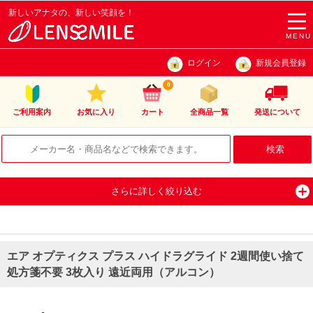
新しいアナタの、新しい笑顔を！
togg
navi
MENU
ログイン
新規会員登録
0
ご利用案内
お気に入り
カート
全商品一覧
発送について
さらに詳しく絞り込む
エア オプティクス プラス ハイドラグライド 2週間使い捨て
処方箋不要 3枚入り 遠近両用（アルコン）