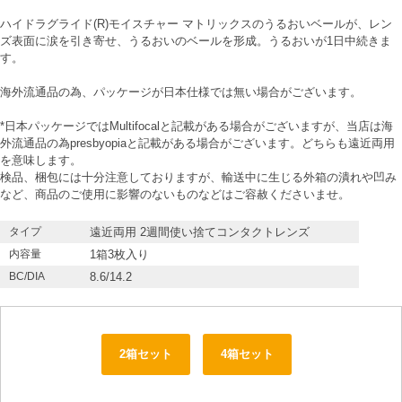
ハイドラグライド(R)モイスチャー マトリックスのうるおいベールが、レン
ズ表面に涙を引き寄せ、うるおいのベールを形成。うるおいが1日中続きま
す。
海外流通品の為、パッケージが日本仕様では無い場合がございます。
*日本パッケージではMultifocalと記載がある場合がございますが、当店は海
外流通品の為presbyopiaと記載がある場合がございます。どちらも遠近両用
を意味します。
検品、梱包には十分注意しておりますが、輸送中に生じる外箱の潰れや凹み
など、商品のご使用に影響のないものなどはご容赦くださいませ。
タイプ
遠近両用 2週間使い捨てコンタクトレンズ
内容量
1箱3枚入り
BC/DIA
8.6/14.2
2箱セット
4箱セット