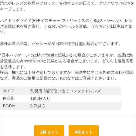
汚れやレンズの乾燥をブロック。交換するその日まで、クリアなつけ心地を
キープします。
ハイドラグライド(R)モイスチャー マトリックスのうるおいベールが、レン
ズ表面に涙を引き寄せ、うるおいのベールを形成。うるおいが1日中続きま
す。
海外流通品の為、パッケージが日本仕様では無い場合がございます。
*日本パッケージではMultifocalと記載がある場合がございますが、当店は海
外流通品の為presbyopiaと記載がある場合がございます。どちらも遠近両用
を意味します。
検品、梱包には十分注意しておりますが、輸送中に生じる外箱の潰れや凹み
など、商品のご使用に影響のないものなどはご容赦くださいませ。
タイプ
乱視用 2週間使い捨てコンタクトレンズ
内容量
1箱3枚入り
BC/DIA
8.7/14.5
2箱セット
4箱セット