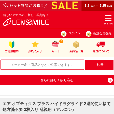
新しいアナタの、新しい笑顔を！
togg
navi
MENU
ログイン
新規会員登録
0
ご利用案内
お気に入り
カート
全商品一覧
発送について
さらに詳しく絞り込む
エア オプティクス プラス ハイドラグライド 2週間使い捨て
処方箋不要 3枚入り 乱視用（アルコン）