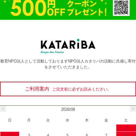
教育NPO法人として活動しておりますNPO法人カタリバの活動に共感し寄付
をさせていただきました。
ご利用案内
ご注文前に必ずお読みください。
2026/08
日
月
火
水
木
金
土
1
2
3
4
5
6
7
8