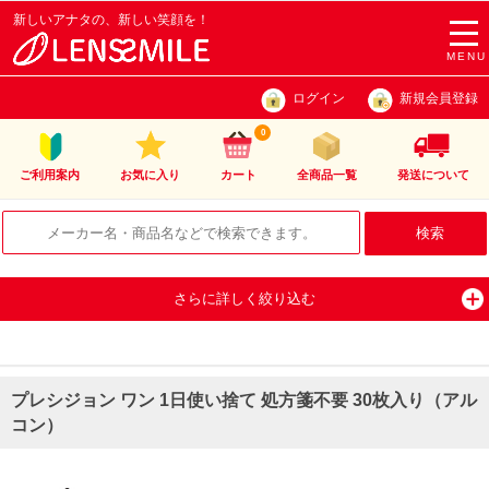
新しいアナタの、新しい笑顔を！
togg
navi
MENU
ログイン
新規会員登録
0
ご利用案内
お気に入り
カート
全商品一覧
発送について
さらに詳しく絞り込む
プレシジョン ワン 1日使い捨て 処方箋不要 30枚入り（アル
コン）