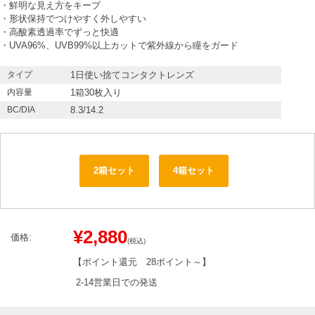
・鮮明な見え方をキープ
・形状保持でつけやすく外しやすい
・高酸素透過率でずっと快適
・UVA96%、UVB99%以上カットで紫外線から瞳をガード
タイプ
1日使い捨てコンタクトレンズ
内容量
1箱30枚入り
BC/DIA
8.3/14.2
2箱セット
4箱セット
¥2,880
価格:
(税込)
【ポイント還元
28ポイント～
】
2-14営業日での発送