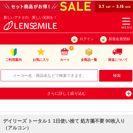
新しいアナタの、新しい笑顔を！
togg
navi
MENU
ログイン
新規会員登録
0
ご利用案内
お気に入り
カート
全商品一覧
発送について
さらに詳しく絞り込む
デイリーズ トータル１ 1日使い捨て 処方箋不要 90枚入り
（アルコン）