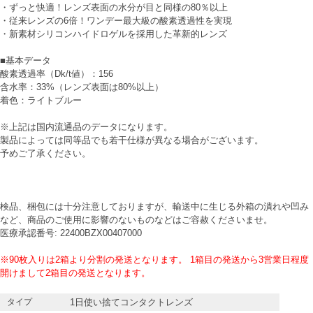
・ずっと快適！レンズ表面の水分が目と同様の80％以上
・従来レンズの6倍！ワンデー最大級の酸素透過性を実現
・新素材シリコンハイドロゲルを採用した革新的レンズ
■基本データ
酸素透過率（Dk/t値）：156
含水率：33%（レンズ表面は80%以上）
着色：ライトブルー
※上記は国内流通品のデータになります。
製品によっては同等品でも若干仕様が異なる場合がございます。
予めご了承ください。
検品、梱包には十分注意しておりますが、輸送中に生じる外箱の潰れや凹み
など、商品のご使用に影響のないものなどはご容赦くださいませ。
医療承認番号: 22400BZX00407000
※90枚入りは2箱より分割の発送となります。 1箱目の発送から3営業日程度
開けまして2箱目の発送となります。
タイプ
1日使い捨てコンタクトレンズ