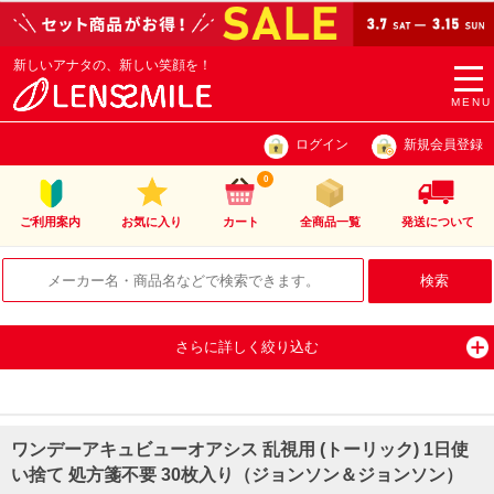
新しいアナタの、新しい笑顔を！
togg
navi
MENU
ログイン
新規会員登録
0
ご利用案内
お気に入り
カート
全商品一覧
発送について
さらに詳しく絞り込む
ワンデーアキュビューオアシス 乱視用 (トーリック) 1日使
い捨て 処方箋不要 30枚入り（ジョンソン＆ジョンソン）