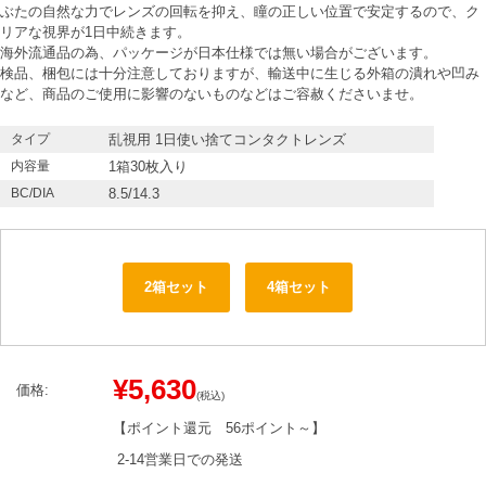
ぶたの自然な力でレンズの回転を抑え、瞳の正しい位置で安定するので、ク
リアな視界が1日中続きます。
海外流通品の為、パッケージが日本仕様では無い場合がございます。
検品、梱包には十分注意しておりますが、輸送中に生じる外箱の潰れや凹み
など、商品のご使用に影響のないものなどはご容赦くださいませ。
タイプ
乱視用 1日使い捨てコンタクトレンズ
内容量
1箱30枚入り
BC/DIA
8.5/14.3
2箱セット
4箱セット
¥5,630
価格:
(税込)
【ポイント還元
56ポイント～
】
2-14営業日での発送