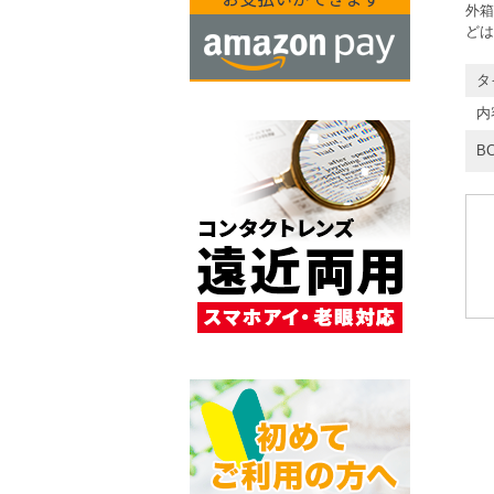
外箱
どは
タ
内
BC