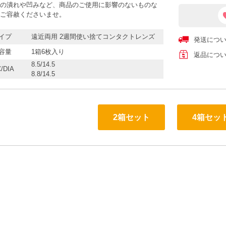
の潰れや凹みなど、商品のご使用に影響のないものな
ご容赦くださいませ。
イプ
遠近両用 2週間使い捨てコンタクトレンズ
発送につ
容量
1箱6枚入り
返品につ
8.5/14.5
/DIA
8.8/14.5
2箱セット
4箱セッ