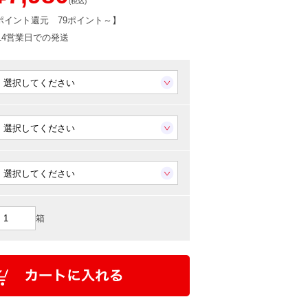
(税込)
ポイント還元
79ポイント～
】
-14営業日での発送
箱