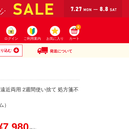
0
ログイン
ご利用案内
お気に入り
カート
絞り込む
発送について
 遠近両用 2週間使い捨て 処方箋不
ム）
7,980