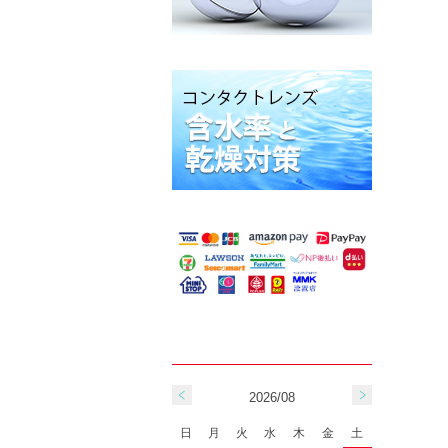
2026/08
日
月
火
水
木
金
土