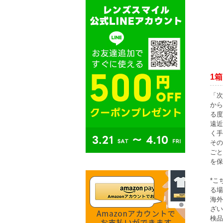
1箱
「次
から
る度
遠近
く手
その
ごと
を保
*こ
る場
海外
ざい
検品