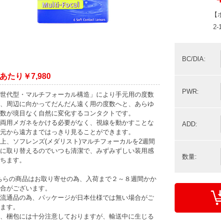
【
2
BC/DIA:
あたり￥7,980
PWR:
世代型・マルチフォーカル構造」により手元用の度数
、周辺に向かってだんだん遠く用の度数へと、あらゆ
数が境目なく自然に変化するコンタクトです。
両用メガネをかける必要がなく、視線を動かすことな
ADD:
元から遠方まではっきり見ることができます。
上、ソフレンズ(メダリスト)マルチフォーカルを2週間
に取り替えるのでいつも清潔で、みずみずしい装用感
数量:
ちます。
ちらの商品はお取り寄せの為、入荷まで２～８週間かか
合がございます。
流通品の為、パッケージが日本仕様では無い場合がご
ます。
、梱包には十分注意しておりますが、輸送中に生じる