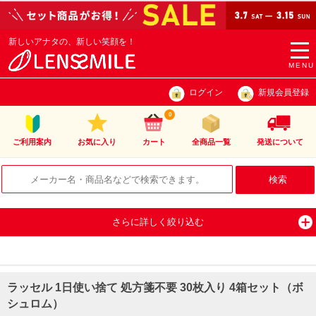
新しいアナタの、新しい笑顔を！
togg
navi
MENU
ログイン
新規会員登録
0
ご利用案内
お気に入り
カート
全商品一覧
発送について
さらに詳しく絞り込む
ラッセル 1日使い捨て 処方箋不要 30枚入り 4箱セット（ボ
シュロム）