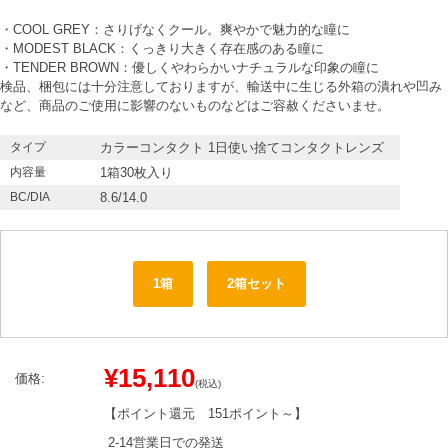
・COOL GREY：さりげなくクール。爽やかで魅力的な瞳に
・MODEST BLACK：くっきり大きく存在感のある瞳に
・TENDER BROWN：優しくやわらかいナチュラルな印象の瞳に
検品、梱包には十分注意しておりますが、輸送中に生じる外箱の潰れや凹み
など、商品のご使用に影響のないものなどはご容赦くださいませ。
タイプ
カラーコンタクト 1日使い捨てコンタクトレンズ
内容量
1箱30枚入り
BC/DIA
8.6/14.0
1箱
2箱セット
¥15,110
価格:
(税込)
【ポイント還元
151ポイント～
】
2-14営業日での発送