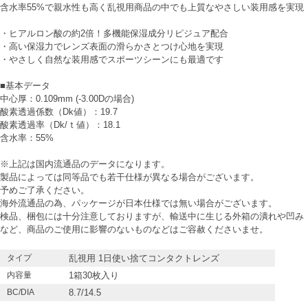
含水率55%で親水性も高く乱視用商品の中でも上質なやさしい装用感を実現
・ヒアルロン酸の約2倍！多機能保湿成分リピジュア配合
・高い保湿力でレンズ表面の滑らかさとつけ心地を実現
・やさしく自然な装用感でスポーツシーンにも最適です
■基本データ
中心厚：0.109mm (-3.00Dの場合)
酸素透過係数（Dk値）：19.7
酸素透過率（Dk/ｔ値）：18.1
含水率：55%
※上記は国内流通品のデータになります。
製品によっては同等品でも若干仕様が異なる場合がございます。
予めご了承ください。
海外流通品の為、パッケージが日本仕様では無い場合がございます。
検品、梱包には十分注意しておりますが、輸送中に生じる外箱の潰れや凹み
など、商品のご使用に影響のないものなどはご容赦くださいませ。
タイプ
乱視用 1日使い捨てコンタクトレンズ
内容量
1箱30枚入り
BC/DIA
8.7/14.5