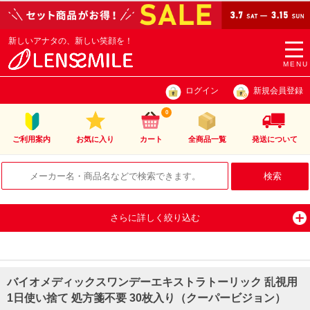
新しいアナタの、新しい笑顔を！
togg
navi
MENU
ログイン
新規会員登録
0
ご利用案内
お気に入り
カート
全商品一覧
発送について
さらに詳しく絞り込む
バイオメディックスワンデーエキストラトーリック 乱視用
1日使い捨て 処方箋不要 30枚入り（クーパービジョン）