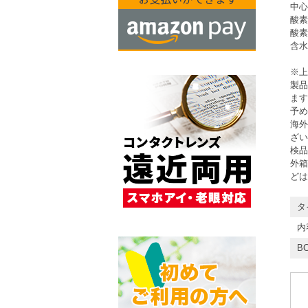
中心厚
酸素
酸素
含水
※上
製品
ます
予め
海外
ざい
検品
外箱
どは
タ
内
BC