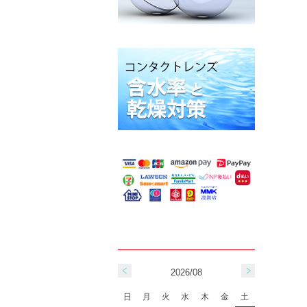
2026/08
日
月
火
水
木
金
土