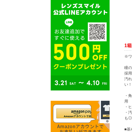
1箱
※ワ
瞳の
採用
汚れ
い！
・角
用
・ヒ
・汚
も◎
■基