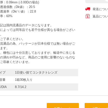
：0.09mm (-3.00Dの場合)
透過係数（Dk値）：20.5
発送につ
透過率（Dk/ｔ値）：22.8
率：60%
返品につ
記は国内流通品のデータになります。
によっては同等品でも若干仕様が異なる場合がござい
。
ご了承ください。
流通品の為、パッケージが日本仕様では無い場合がご
ます。
、梱包には十分注意しておりますが、輸送中に生じる
の潰れや凹みなど、商品のご使用に影響のないものな
ご容赦くださいませ。
イプ
1日使い捨てコンタクトレンズ
容量
1箱30枚入り
/DIA
8.7/14.2