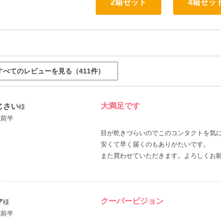
2箱セット
4箱セッ
すべてのレビューを見る（411件）
大満足です
じさい
様
代前半
目が乾きづらいのでこのコンタクトを気
安くて早く届くのもありがたいです。
また買わせていただきます。よろしくお
クーバービジョン
マ
様
代前半