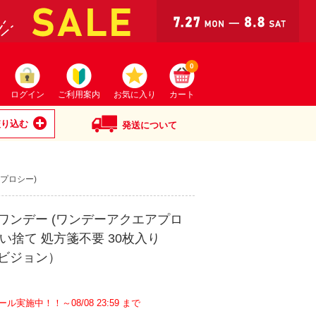
0
ログイン
ご利用案内
お気に入り
カート
絞り込む
発送について
プロシー)
ワンデー (ワンデーアクエアプロ
使い捨て 処方箋不要 30枚入り
ビジョン）
ール実施中！！～08/08 23:59 まで