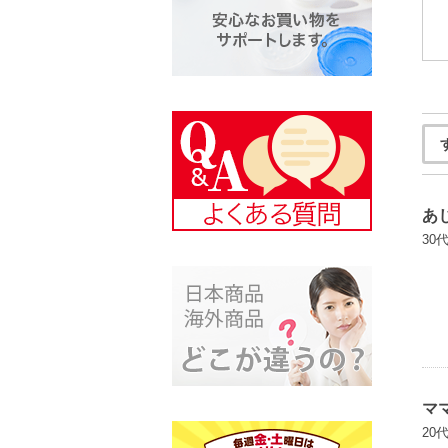
あ
30
マ
20