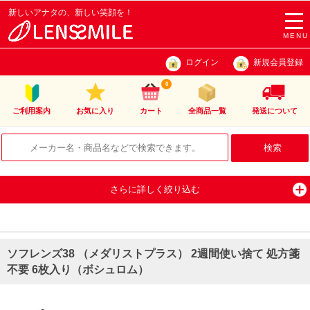
新しいアナタの、新しい笑顔を！
togg
navi
MENU
ログイン
新規会員登録
0
ご利用案内
お気に入り
カート
全商品一覧
発送について
さらに詳しく絞り込む
ソフレンズ38 （メダリストプラス） 2週間使い捨て 処方箋
不要 6枚入り（ボシュロム）