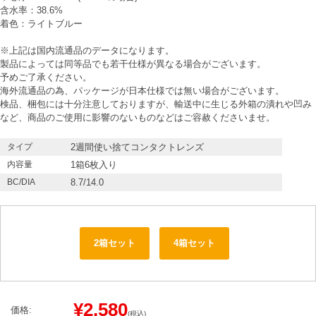
含水率：38.6%
着色：ライトブルー
※上記は国内流通品のデータになります。
製品によっては同等品でも若干仕様が異なる場合がございます。
予めご了承ください。
海外流通品の為、パッケージが日本仕様では無い場合がございます。
検品、梱包には十分注意しておりますが、輸送中に生じる外箱の潰れや凹み
など、商品のご使用に影響のないものなどはご容赦くださいませ。
タイプ
2週間使い捨てコンタクトレンズ
内容量
1箱6枚入り
BC/DIA
8.7/14.0
2箱セット
4箱セット
¥2,580
価格:
(税込)