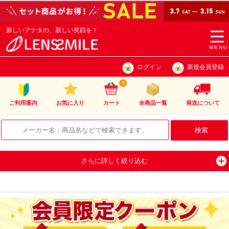
新しいアナタの、新しい笑顔を！
togg
navi
MENU
ログイン
新規会員登録
0
ご利用案内
お気に入り
カート
全商品一覧
発送について
さらに詳しく絞り込む