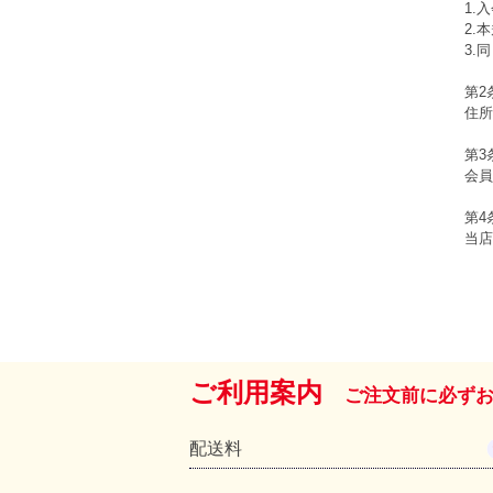
1.
2.
3.
第2
住所
第3
会員
第4
当店
ご利用案内
ご注文前に必ず
配送料