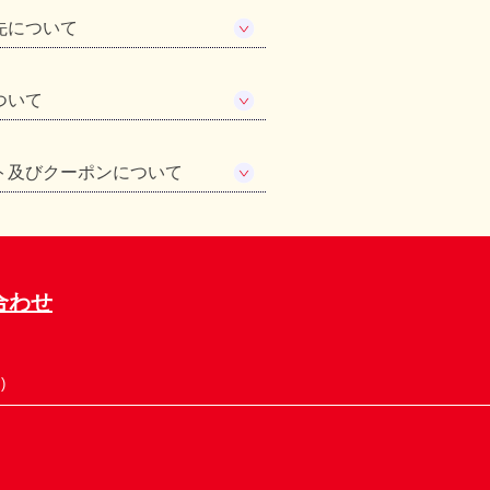
先について
ついて
ト及びクーポンについて
合わせ
)