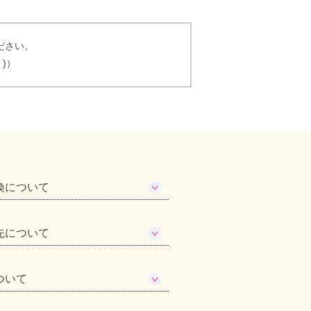
ださい。
く)）
換について
先について
ついて