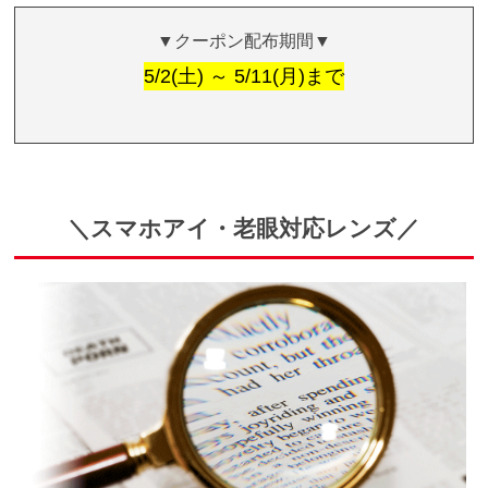
▼クーポン配布期間▼
5/2(土) ～ 5/11(月)まで
＼スマホアイ・老眼対応レンズ／