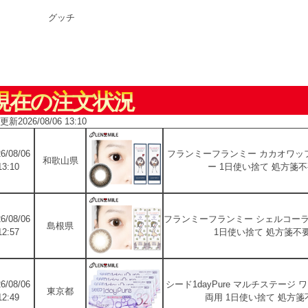
グッチ
現在の注文状況
新2026/08/06 13:10
6/08/06
フランミーフランミー カカオワッフ
和歌山県
13:10
ー 1日使い捨て 処方箋不
6/08/06
フランミーフランミー シェルコーラ
島根県
12:57
1日使い捨て 処方箋不要
6/08/06
シード1dayPure マルチステー
東京都
12:49
両用 1日使い捨て 処方箋