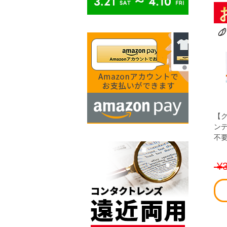
【
ンデ
不要
¥3