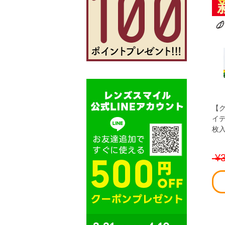
【ク
イデ
枚
¥3